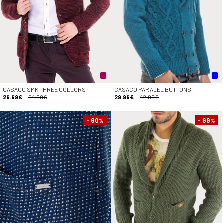
CASACO SMK THREE COLLORS
CASACO PARALEL BUTTONS
29.99€
54.99€
29.99€
42.00€
- 60
- 66
%
%