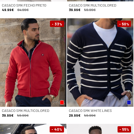
CASACO SMK FECHO PRETO
CASACO SMK MULTICOLORED
49.99€
64.99€
39.99€
59.99€
- 33
- 50
%
%
CASACO SMK MULTICOLORED
CASACO SMK WHITE LINES
39.99€
59.99€
29.99€
59.99€
- 40
- 55
%
%