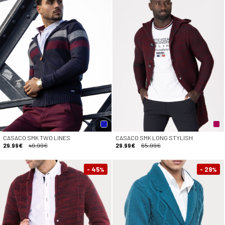
CASACO SMK TWO LINES
CASACO SMK LONG STYLISH
29.99€
49.99€
29.99€
65.99€
- 45
- 29
%
%