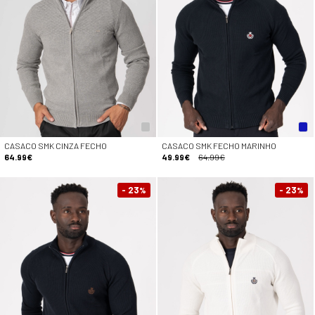
CASACO SMK CINZA FECHO
CASACO SMK FECHO MARINHO
64.99€
49.99€
64.99€
- 23
- 23
%
%