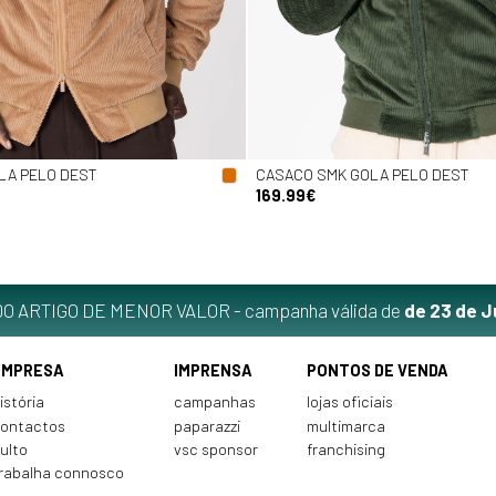
LA PELO DEST
CASACO SMK GOLA PELO DEST
169.99€
O ARTIGO DE MENOR VALOR - campanha válida de
de 23 de J
EMPRESA
IMPRENSA
PONTOS DE VENDA
istória
campanhas
lojas oficiais
ontactos
paparazzi
multimarca
ulto
vsc sponsor
franchising
rabalha connosco