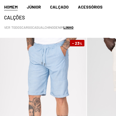
HOMEM
JÚNIOR
CALÇADO
ACESSÓRIOS
CALÇÕES
VER TODOS
CARGO
CASUAL
CHINO
DENIM
LINHO
- 23
%