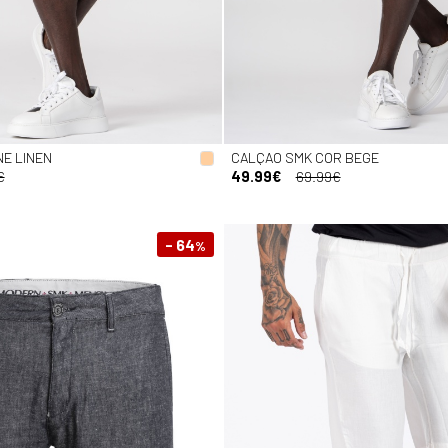
E LINEN
CALÇAO SMK COR BEGE
€
49.99€
69.99€
- 64
%