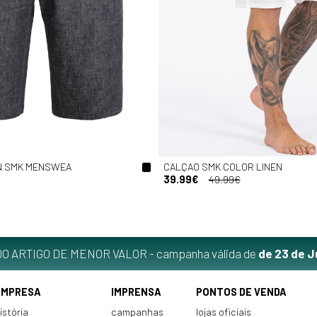
N SMK MENSWEA
CALÇAO SMK COLOR LINEN
39.99€
49.99€
O ARTIGO DE MENOR VALOR - campanha válida de
de 23 de J
EMPRESA
IMPRENSA
PONTOS DE VENDA
istória
campanhas
lojas oficiais