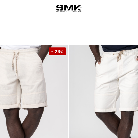
- 23
%