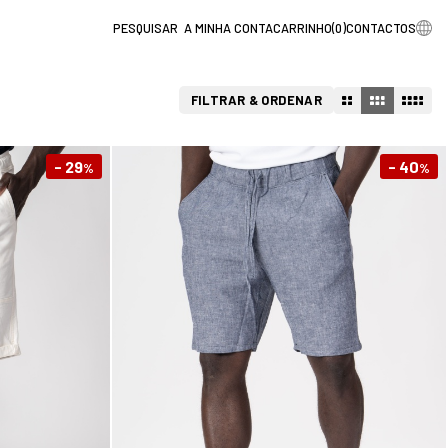
A MINHA CONTA
CARRINHO
(
0
)
CONTACTOS
FILTRAR & ORDENAR
- 29
- 40
%
%