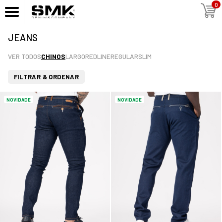
0
JEANS
VER TODOS
CHINOS
LARGO
REDLINE
REGULAR
SLIM
FILTRAR & ORDENAR
NOVIDADE
NOVIDADE