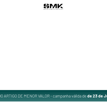
O ARTIGO DE MENOR VALOR - campanha válida de
de 23 de J