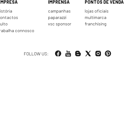
EMPRESA
IMPRENSA
PONTOS DE VENDA
istória
campanhas
lojas oficiais
ontactos
paparazzi
multimarca
ulto
vsc sponsor
franchising
rabalha connosco
FOLLOW US: