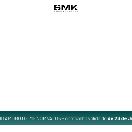
O ARTIGO DE MENOR VALOR - campanha válida de
de 23 de J