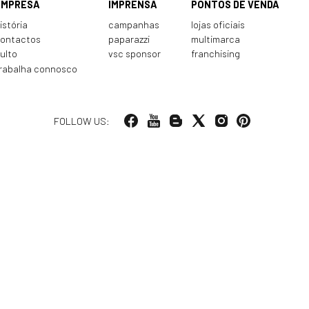
EMPRESA
IMPRENSA
PONTOS DE VENDA
istória
campanhas
lojas oficiais
ontactos
paparazzi
multimarca
ulto
vsc sponsor
franchising
rabalha connosco
FOLLOW US: