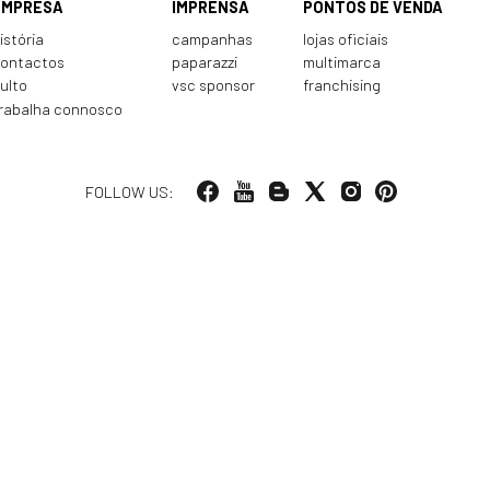
EMPRESA
IMPRENSA
PONTOS DE VENDA
istória
campanhas
lojas oficiais
ontactos
paparazzi
multimarca
ulto
vsc sponsor
franchising
rabalha connosco
FOLLOW US: