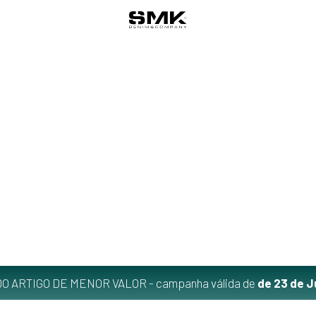
O ARTIGO DE MENOR VALOR - campanha válida de
de 23 de J