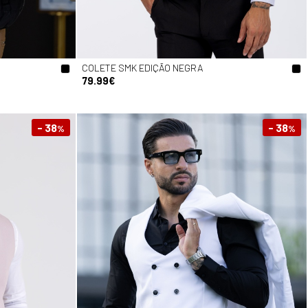
COLETE SMK EDIÇÃO NEGRA
79.99€
- 38
- 38
%
%