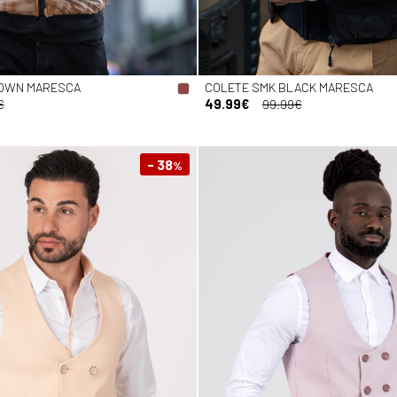
ROWN MARESCA
COLETE SMK BLACK MARESCA
€
49.99€
99.99€
- 38
%