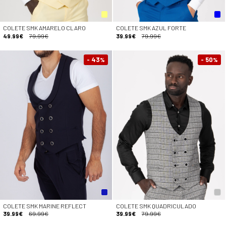
COLETE SMK AMARELO CLARO
COLETE SMK AZUL FORTE
49.99€
79.99€
39.99€
79.99€
- 43
- 50
%
%
COLETE SMK MARINE REFLECT
COLETE SMK QUADRICULADO
39.99€
69.99€
39.99€
79.99€