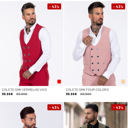
- 43
- 43
%
%
COLETE SMK VERMELHO VIVO
COLETE SMK FOUR COLORS
39.99€
69.99€
39.99€
69.99€
- 43
- 43
%
%