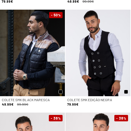
79.99€
49.99€
99.99€
- 50
%
COLETE SMK BLACK MARESCA
COLETE SMK EDIÇÃO NEGRA
49.99€
99.99€
79.99€
- 38
- 38
%
%