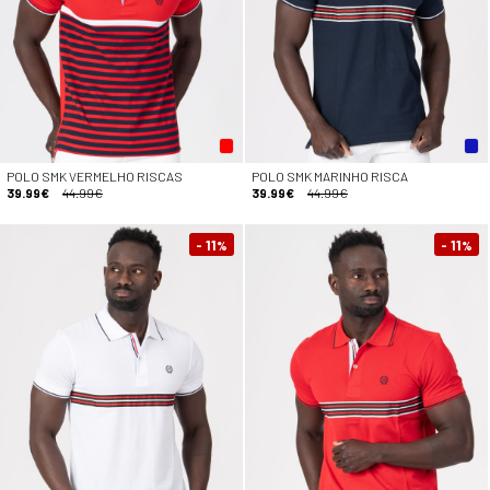
POLO SMK VERMELHO RISCAS
POLO SMK MARINHO RISCA
39.99€
44.99€
39.99€
44.99€
- 11
- 11
%
%