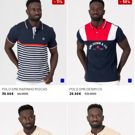
- 11
- 50
%
%
POLO SMK MARINHO RISCAS
POLO SMK DENIM CO
39.99€
44.99€
29.99€
59.99€