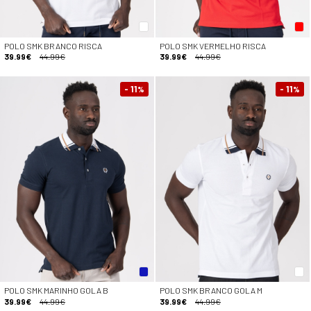
POLO SMK BRANCO RISCA
POLO SMK VERMELHO RISCA
39.99€
44.99€
39.99€
44.99€
- 11
- 11
%
%
POLO SMK MARINHO GOLA B
POLO SMK BRANCO GOLA M
39.99€
44.99€
39.99€
44.99€