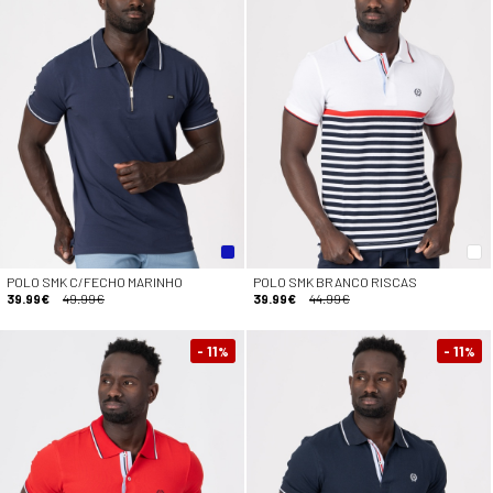
POLO SMK C/FECHO MARINHO
POLO SMK BRANCO RISCAS
39.99€
49.99€
39.99€
44.99€
- 11
- 11
%
%