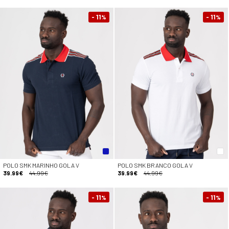
- 11
- 11
%
%
POLO SMK MARINHO GOLA V
POLO SMK BRANCO GOLA V
39.99€
44.99€
39.99€
44.99€
- 11
- 11
%
%