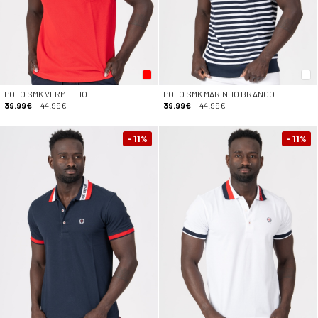
POLO SMK VERMELHO
POLO SMK MARINHO BRANCO
39.99€
44.99€
39.99€
44.99€
- 11
- 11
%
%