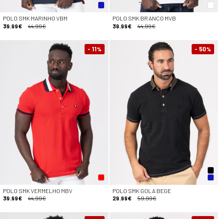
POLO SMK MARINHO VBM
POLO SMK BRANCO MVB
39.99€
44.99€
39.99€
44.99€
- 11
- 50
%
%
POLO SMK VERMELHO MBV
POLO SMK GOLA BEGE
39.99€
44.99€
29.99€
59.99€