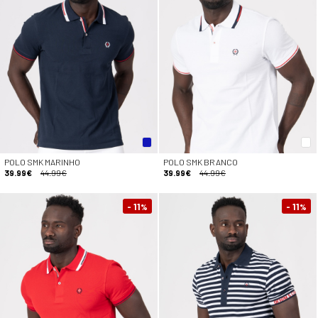
POLO SMK MARINHO
POLO SMK BRANCO
39.99€
44.99€
39.99€
44.99€
- 11
- 11
%
%