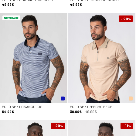
49.99€
49.99€
NOVIDADE
- 20
%
POLO SMK LOSANGULOS
POLO SMK C/FECHO BEGE
64.99€
39.99€
49.99€
- 20
- 11
%
%