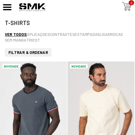
0
T-SHIRTS
VER TODOS
APLICAÇOES
CONTRASTES
ESTAMPADAS
LISAS
RISCAS
SEM MANGA
TRICOT
FILTRAR & ORDENAR
NOVIDADE
NOVIDADE