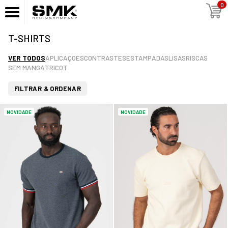
0
T-SHIRTS
VER TODOS
APLICAÇOES
CONTRASTES
ESTAMPADAS
LISAS
RISCAS
SEM MANGA
TRICOT
FILTRAR & ORDENAR
NOVIDADE
NOVIDADE