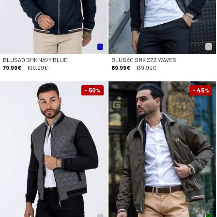
BLUSAO SMK NAVY BLUE
BLUSÃO SMK ZZZ WAVES
79.99€
109.99€
69.99€
139.99€
- 50
- 45
%
%