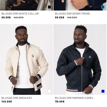
BLUSÃO SMK WHITE COLLAR
BLUSÃO SMK DENIM TREND
99.90€
149.99€
99.99€
149.99€
BLUSAO SMK AREIA K53
BLUSAO SMK MARINHO CAMEL
149.99€
119.99€