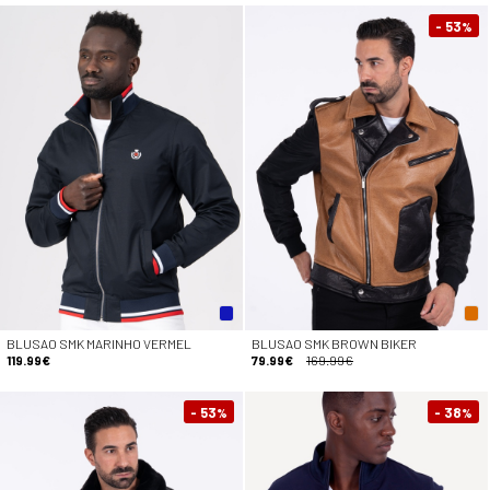
- 53
%
BLUSAO SMK MARINHO VERMEL
BLUSAO SMK BROWN BIKER
119.99€
79.99€
169.99€
- 53
- 38
%
%