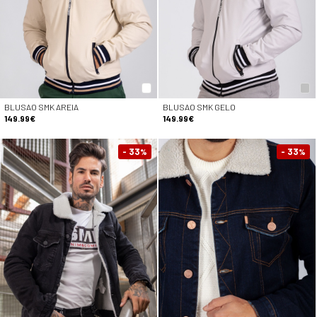
BLUSAO SMK AREIA
BLUSAO SMK GELO
149.99€
149.99€
- 33
- 33
%
%