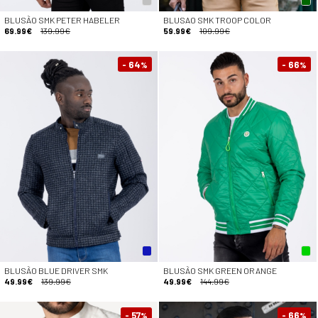
BLUSÃO SMK PETER HABELER
BLUSAO SMK TROOP COLOR
69.99€
139.99€
59.99€
109.99€
- 64
- 66
%
%
BLUSÃO BLUE DRIVER SMK
BLUSÃO SMK GREEN ORANGE
49.99€
139.99€
49.99€
144.99€
- 57
- 66
%
%