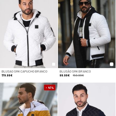
BLUSAO SMK CAPUCHO BRANCO
BLUSÃO SMK BRANCO
179.99€
99.99€
159.99€
- 41
%