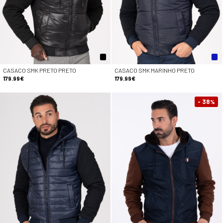
CASACO SMK PRETO PRETO
CASACO SMK MARINHO PRETO
179.99€
179.99€
- 38
%