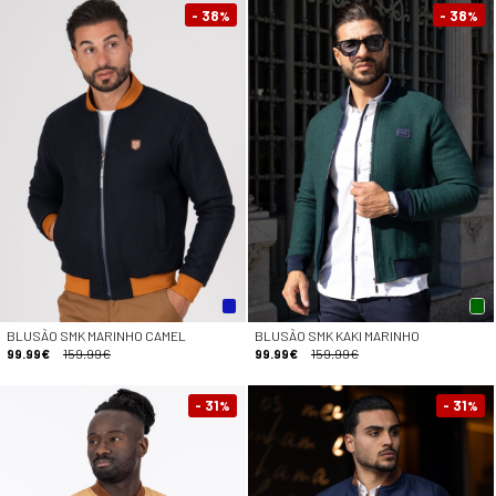
- 38
- 38
%
%
BLUSÃO SMK MARINHO CAMEL
BLUSÃO SMK KAKI MARINHO
99.99€
159.99€
99.99€
159.99€
- 31
- 31
%
%