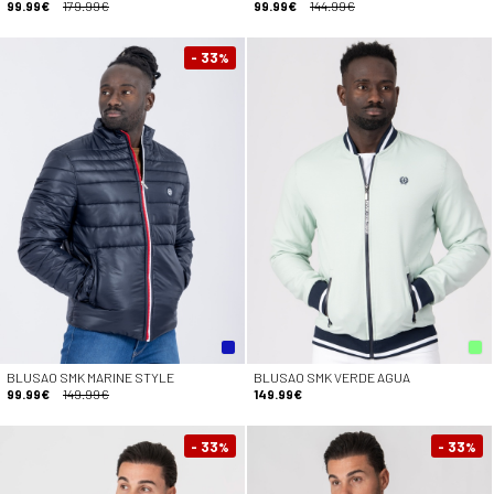
99.99€
179.99€
99.99€
144.99€
- 33
%
BLUSAO SMK MARINE STYLE
BLUSAO SMK VERDE AGUA
99.99€
149.99€
149.99€
- 33
- 33
%
%