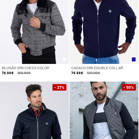
BLUSÃO SMK CHESS COLOR
CASACO SMK DOUBLE COLLAR
79.99€
169.99€
79.99€
129.99€
- 27
- 50
%
%