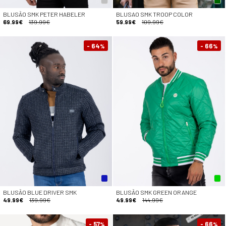
BLUSÃO SMK PETER HABELER
BLUSAO SMK TROOP COLOR
69.99€
139.99€
59.99€
109.99€
- 64
- 66
%
%
BLUSÃO BLUE DRIVER SMK
BLUSÃO SMK GREEN ORANGE
49.99€
139.99€
49.99€
144.99€
- 57
- 66
%
%