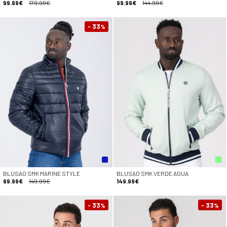
99.99€
179.99€
99.99€
144.99€
- 33
%
BLUSAO SMK MARINE STYLE
BLUSAO SMK VERDE AGUA
99.99€
149.99€
149.99€
- 33
- 33
%
%