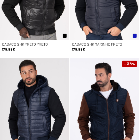
CASACO SMK PRETO PRETO
CASACO SMK MARINHO PRETO
179.99€
179.99€
- 38
%