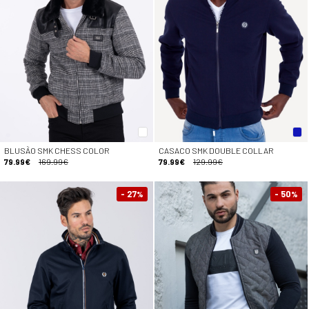
BLUSÃO SMK CHESS COLOR
CASACO SMK DOUBLE COLLAR
79.99€
169.99€
79.99€
129.99€
- 27
- 50
%
%