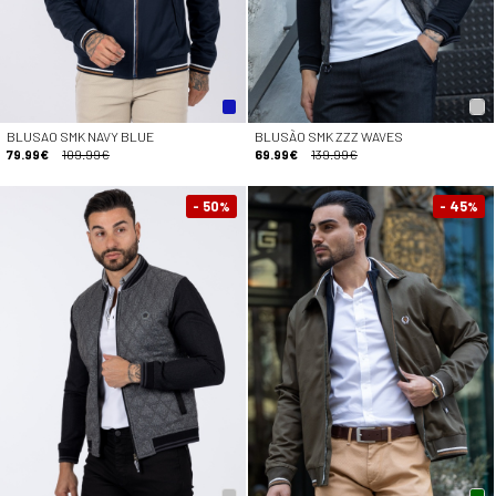
BLUSAO SMK NAVY BLUE
BLUSÃO SMK ZZZ WAVES
79.99€
109.99€
69.99€
139.99€
- 50
- 45
%
%