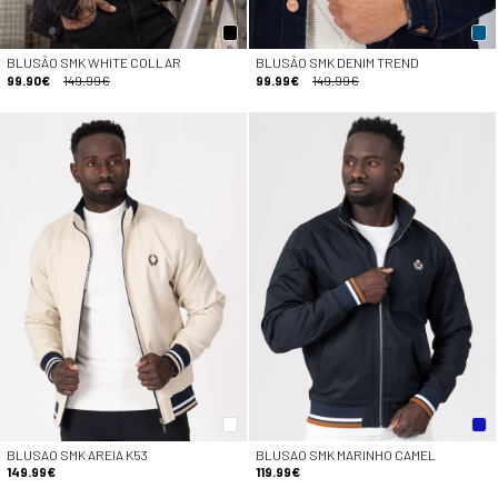
BLUSÃO SMK WHITE COLLAR
BLUSÃO SMK DENIM TREND
99.90€
149.99€
99.99€
149.99€
BLUSAO SMK AREIA K53
BLUSAO SMK MARINHO CAMEL
149.99€
119.99€