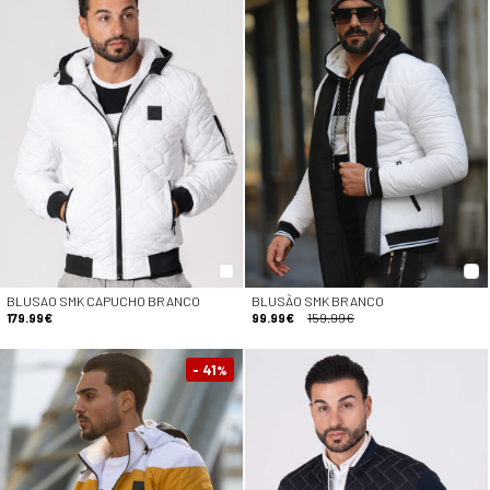
BLUSAO SMK CAPUCHO BRANCO
BLUSÃO SMK BRANCO
179.99€
99.99€
159.99€
- 41
%