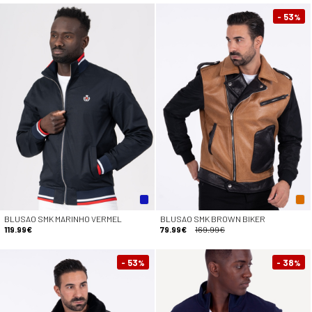
- 53
%
BLUSAO SMK MARINHO VERMEL
BLUSAO SMK BROWN BIKER
119.99€
79.99€
169.99€
- 53
- 38
%
%