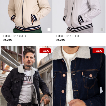
BLUSAO SMK AREIA
BLUSAO SMK GELO
149.99€
149.99€
- 33
- 33
%
%