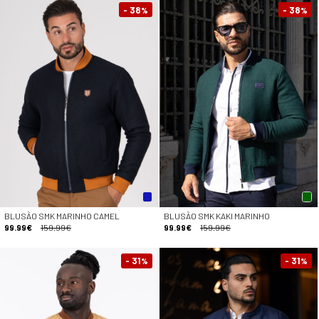
- 38
- 38
%
%
BLUSÃO SMK MARINHO CAMEL
BLUSÃO SMK KAKI MARINHO
99.99€
159.99€
99.99€
159.99€
- 31
- 31
%
%