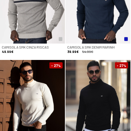
CAMISOLA SMK CINZA RISCAS
CAMISOLA SMK DENIM MARINH
49.99€
39.99€
54.99€
- 27
- 27
%
%