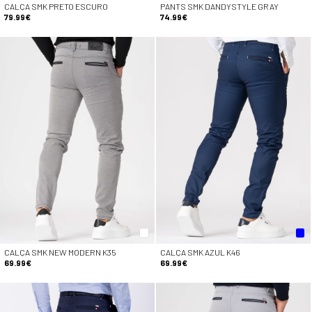
CALÇA SMK PRETO ESCURO
PANTS SMK DANDYSTYLE GRAY
79.99€
74.99€
CALÇA SMK NEW MODERN K35
CALÇA SMK AZUL K46
69.99€
69.99€