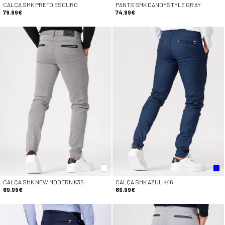
CALÇA SMK PRETO ESCURO
PANTS SMK DANDYSTYLE GRAY
79.99€
74.99€
CALÇA SMK NEW MODERN K35
CALÇA SMK AZUL K46
69.99€
69.99€