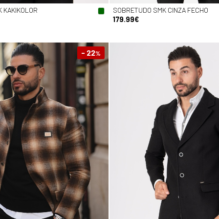
 KAKIKOLOR
SOBRETUDO SMK CINZA FECHO
179.99€
- 22
%