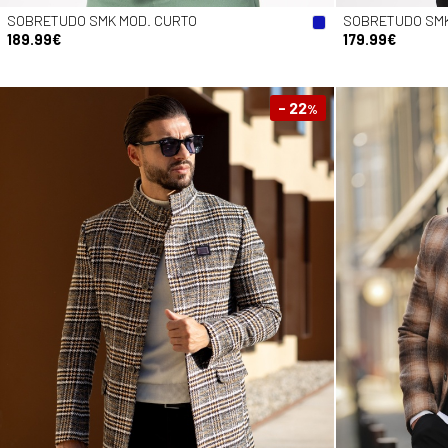
SOBRETUDO SMK MOD. CURTO
SOBRETUDO SMK
189.99€
179.99€
- 22
%