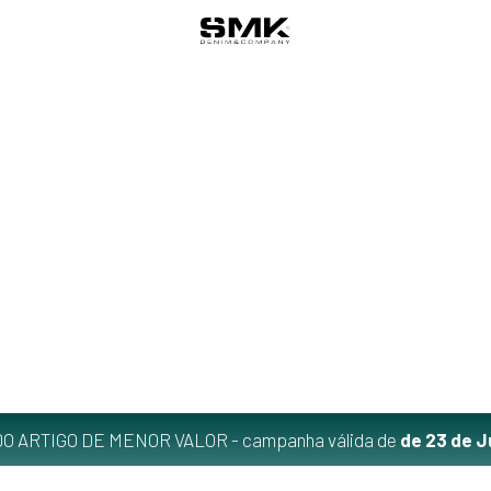
O ARTIGO DE MENOR VALOR - campanha válida de
de 23 de J