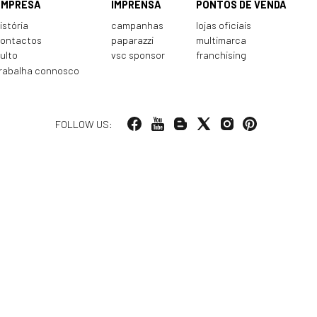
EMPRESA
IMPRENSA
PONTOS DE VENDA
istória
campanhas
lojas oficiais
ontactos
paparazzi
multimarca
ulto
vsc sponsor
franchising
rabalha connosco
FOLLOW US: