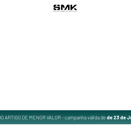
O ARTIGO DE MENOR VALOR - campanha válida de
de 23 de J