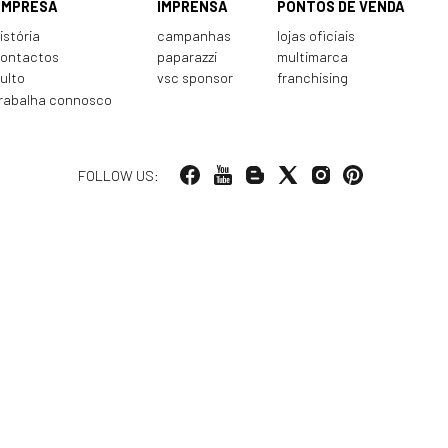
EMPRESA
IMPRENSA
PONTOS DE VENDA
istória
campanhas
lojas oficiais
ontactos
paparazzi
multimarca
ulto
vsc sponsor
franchising
rabalha connosco
FOLLOW US: