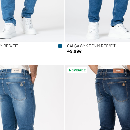
M REG/FIT
CALÇA SMK DENIM REG/FIT
49.99€
NOVIDADE