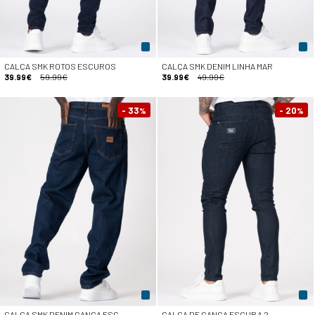
CALÇA SMK ROTOS ESCUROS
CALÇA SMK DENIM LINHA MAR
39.99€
59.99€
39.99€
49.99€
- 33
- 20
%
%
CALÇA SMK DENIM GANGA ESC
CALÇA DE GANGA ESCURA 2