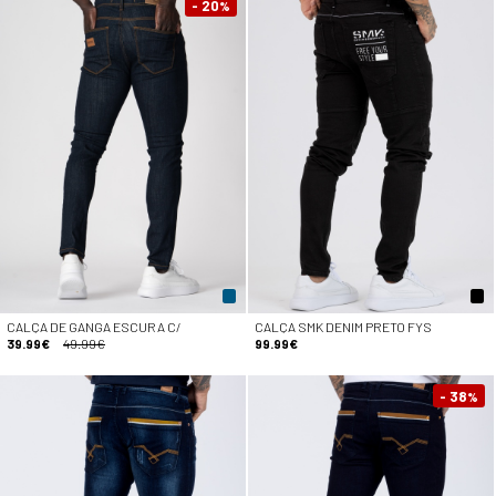
- 20
%
CALÇA DE GANGA ESCURA C/
CALÇA SMK DENIM PRETO FYS
39.99€
49.99€
99.99€
- 38
%