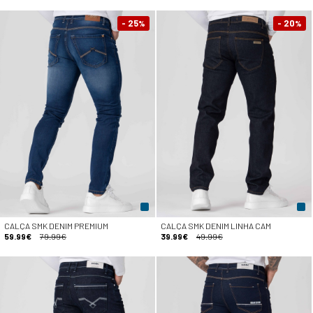
- 25
- 20
%
%
CALÇA SMK DENIM PREMIUM
CALÇA SMK DENIM LINHA CAM
59.99€
79.99€
39.99€
49.99€