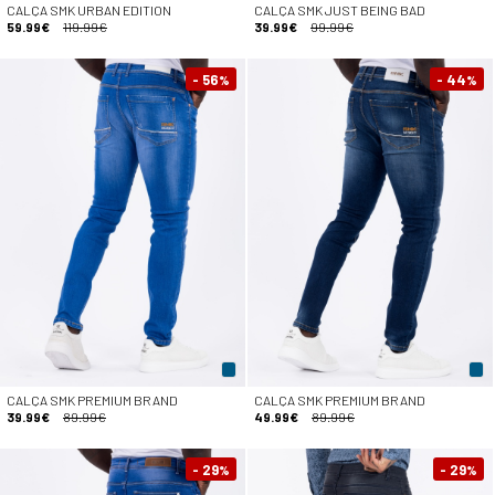
CALÇA SMK URBAN EDITION
CALÇA SMK JUST BEING BAD
59.99€
119.99€
39.99€
99.99€
- 56
- 44
%
%
CALÇA SMK PREMIUM BRAND
CALÇA SMK PREMIUM BRAND
39.99€
89.99€
49.99€
89.99€
- 29
- 29
%
%