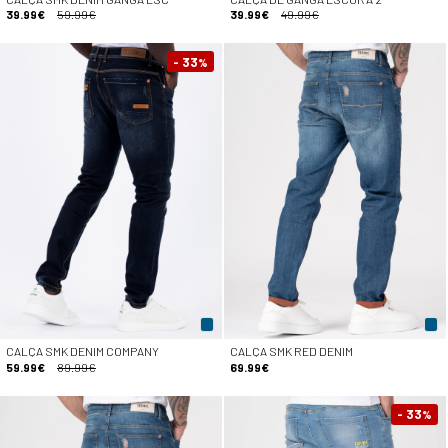
39.99€
59.99€
39.99€
49.99€
- 33
%
CALÇA SMK DENIM COMPANY
CALÇA SMK RED DENIM
59.99€
89.99€
69.99€
- 33
%