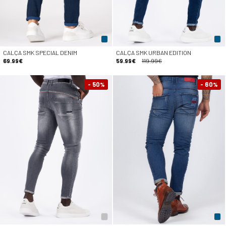
CALÇA SMK SPECIAL DENIM
CALÇA SMK URBAN EDITION
69.99€
59.99€
119.99€
- 50
- 60
%
%