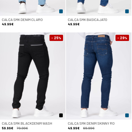
CALÇA SMK DENIM CLARO
CALÇA SMK BASICA JATO
49.99€
49.99€
- 25
- 29
%
%
CALÇA SMK BLACKDENIM WASH
CALÇA SMK DENIM SKINNY RO
59.99€
79.99€
49.99€
69.99€