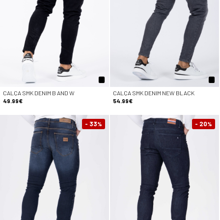
CALÇA SMK DENIM B AND W
CALÇA SMK DENIM NEW BLACK
49.99€
54.99€
- 33
- 20
%
%