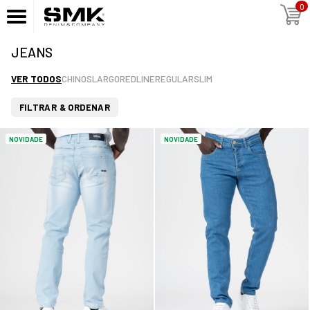
0
JEANS
VER TODOS
CHINOS
LARGO
REDLINE
REGULAR
SLIM
FILTRAR & ORDENAR
NOVIDADE
NOVIDADE