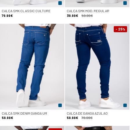
CALÇA SMK CLASSIC CULTURE
CALÇA SMK MOD. REGULAR
79.99€
39.99€
59.99€
- 25
%
CALÇA SMK DENIM GANGA UM
CALÇA DE GANGA AZULAO
59.99€
59.99€
79.99€