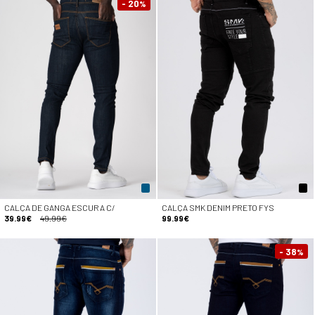
- 20
%
CALÇA DE GANGA ESCURA C/
CALÇA SMK DENIM PRETO FYS
39.99€
49.99€
99.99€
- 38
%