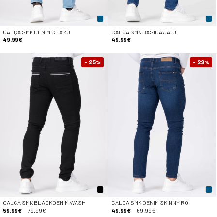
CALÇA SMK DENIM CLARO
CALÇA SMK BASICA JATO
49.99€
49.99€
- 25
- 29
%
%
CALÇA SMK BLACKDENIM WASH
CALÇA SMK DENIM SKINNY RO
59.99€
79.99€
49.99€
69.99€