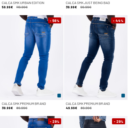
CALÇA SMK URBAN EDITION
CALÇA SMK JUST BEING BAD
59.99€
119.99€
39.99€
99.99€
- 56
- 44
%
%
CALÇA SMK PREMIUM BRAND
CALÇA SMK PREMIUM BRAND
39.99€
89.99€
49.99€
89.99€
- 29
- 29
%
%