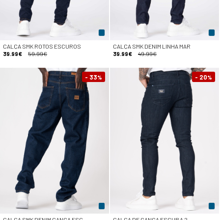
CALÇA SMK ROTOS ESCUROS
CALÇA SMK DENIM LINHA MAR
39.99€
59.99€
39.99€
49.99€
- 33
- 20
%
%
CALÇA SMK DENIM GANGA ESC
CALÇA DE GANGA ESCURA 2