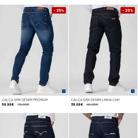
- 25
- 20
%
%
CALÇA SMK DENIM PREMIUM
CALÇA SMK DENIM LINHA CAM
59.99€
79.99€
39.99€
49.99€