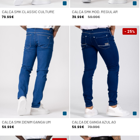
CALÇA SMK CLASSIC CULTURE
CALÇA SMK MOD. REGULAR
79.99€
39.99€
59.99€
- 25
%
CALÇA SMK DENIM GANGA UM
CALÇA DE GANGA AZULAO
59.99€
59.99€
79.99€