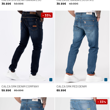
39.99€
59.99€
39.99€
49.99€
- 33
%
CALÇA SMK DENIM COMPANY
CALÇA SMK RED DENIM
59.99€
89.99€
69.99€
- 33
%