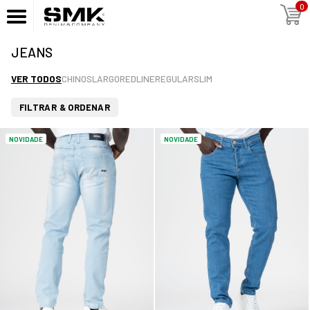
0
JEANS
VER TODOS
CHINOS
LARGO
REDLINE
REGULAR
SLIM
FILTRAR & ORDENAR
NOVIDADE
NOVIDADE