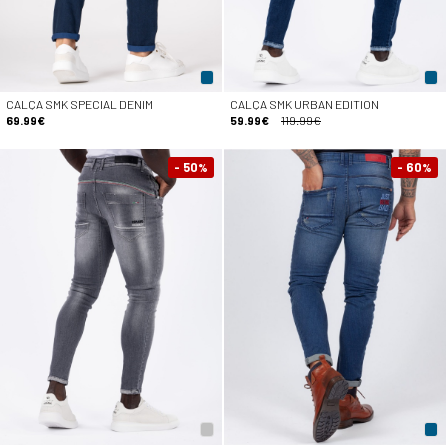
CALÇA SMK SPECIAL DENIM
CALÇA SMK URBAN EDITION
69.99€
59.99€
119.99€
- 50
- 60
%
%