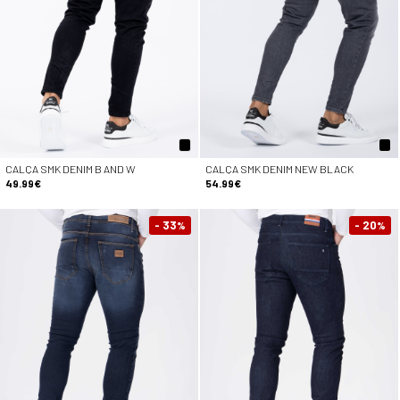
CALÇA SMK DENIM B AND W
CALÇA SMK DENIM NEW BLACK
49.99€
54.99€
- 33
- 20
%
%