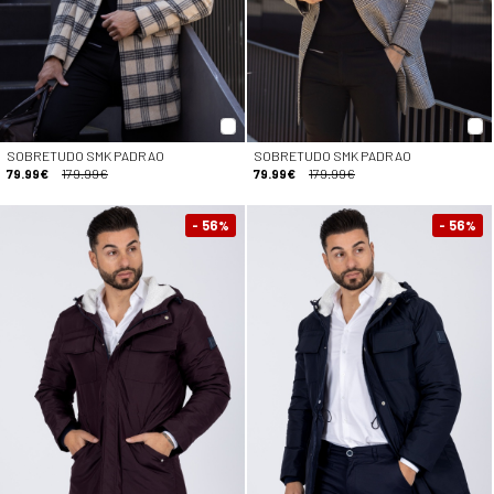
SOBRETUDO SMK PADRAO
SOBRETUDO SMK PADRAO
79.99€
179.99€
79.99€
179.99€
- 56
- 56
%
%