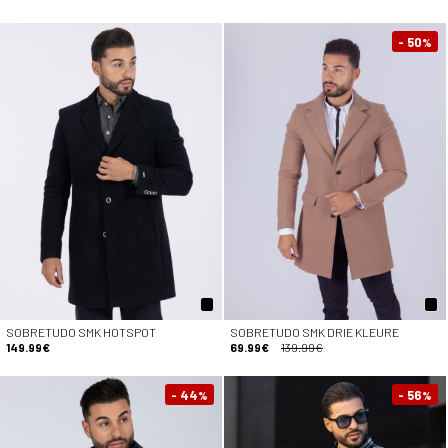
- 50
%
SOBRETUDO SMK HOTSPOT
SOBRETUDO SMK DRIE KLEURE
149.99€
69.99€
139.99€
- 44
- 56
%
%