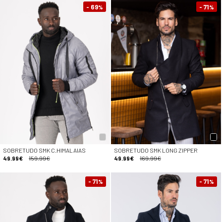
- 69
- 71
%
%
SOBRETUDO SMK C.HIMALAIAS
SOBRETUDO SMK LONG ZIPPER
49.99€
159.99€
49.99€
169.99€
- 71
- 71
%
%