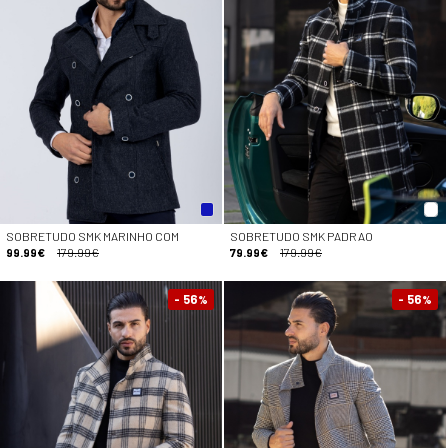
SOBRETUDO SMK MARINHO COM
SOBRETUDO SMK PADRAO
99.99€
179.99€
79.99€
179.99€
- 56
- 56
%
%