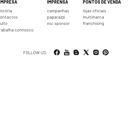
EMPRESA
IMPRENSA
PONTOS DE VENDA
istória
campanhas
lojas oficiais
ontactos
paparazzi
multimarca
ulto
vsc sponsor
franchising
rabalha connosco
FOLLOW US: