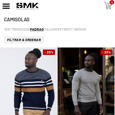
0
CAMISOLAS
VER TODOS
LISAS
PADRAO
PULLOVERS
TRICOT GROSSO
FILTRAR & ORDENAR
- 20
- 20
%
%