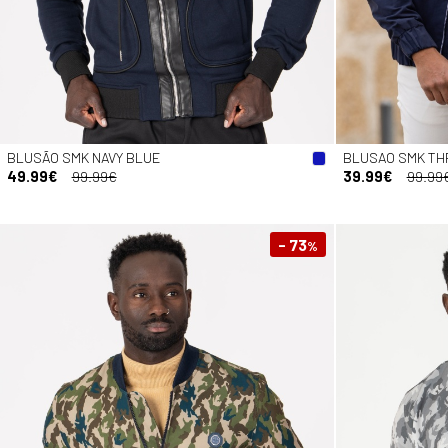
BLUSÃO SMK NAVY BLUE
BLUSAO SMK TH
49.99€
99.99€
39.99€
99.99
- 73
%