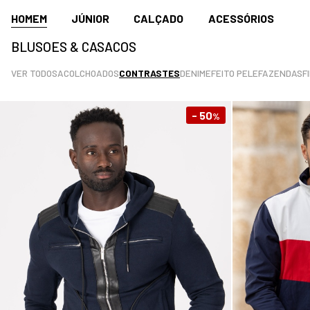
HOMEM
JÚNIOR
CALÇADO
ACESSÓRIOS
BLUSOES & CASACOS
VER TODOS
ACOLCHOADOS
CONTRASTES
DENIM
EFEITO PELE
FAZENDAS
F
- 50
%