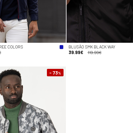
REE COLORS
BLUSÃO SMK BLACK WAY
€
39.99€
119.99€
- 73
%