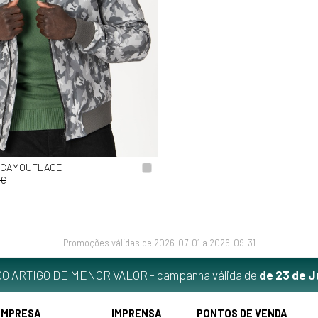
 CAMOUFLAGE
9€
Promoções válidas de 2026-07-01 a 2026-09-31
O ARTIGO DE MENOR VALOR - campanha válida de
de 23 de J
EMPRESA
IMPRENSA
PONTOS DE VENDA