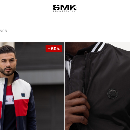
INOS
- 60
%