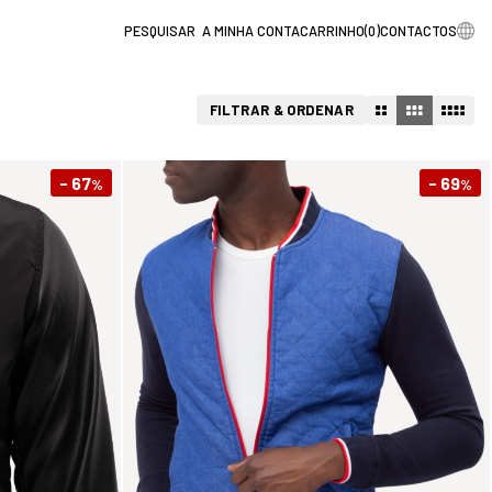
A MINHA CONTA
CARRINHO
(
0
)
CONTACTOS
FILTRAR & ORDENAR
- 67
- 69
%
%