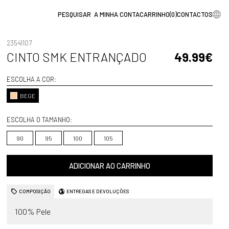
A MINHA CONTA
CARRINHO
(
0
)
CONTACTOS
23541107
CINTO SMK ENTRANÇADO
49.99€
ESCOLHA A COR:
BEGE
ESCOLHA O TAMANHO:
90
95
100
105
ADICIONAR AO CARRINHO
COMPOSIÇÃO
ENTREGAS E DEVOLUÇÕES
100% Pele