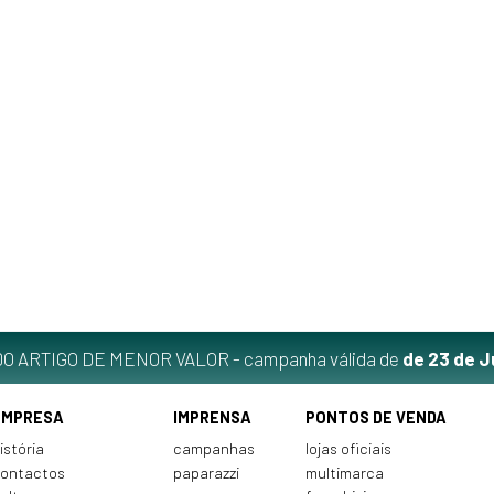
O ARTIGO DE MENOR VALOR - campanha válida de
de 23 de J
EMPRESA
IMPRENSA
PONTOS DE VENDA
istória
campanhas
lojas oficiais
ontactos
paparazzi
multimarca