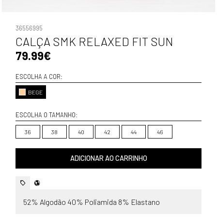
36556995
CALÇA SMK RELAXED FIT SUN
79.99€
ESCOLHA A COR:
BEGE
ESCOLHA O TAMANHO:
36
38
40
42
44
46
ADICIONAR AO CARRINHO
52% Algodão 40% Poliamida 8% Elastano