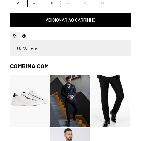
39
40
41
42
43
44
ADICIONAR AO CARRINHO
100% Pele
COMBINA COM