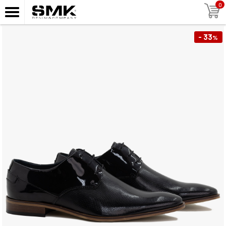
0
- 33
%