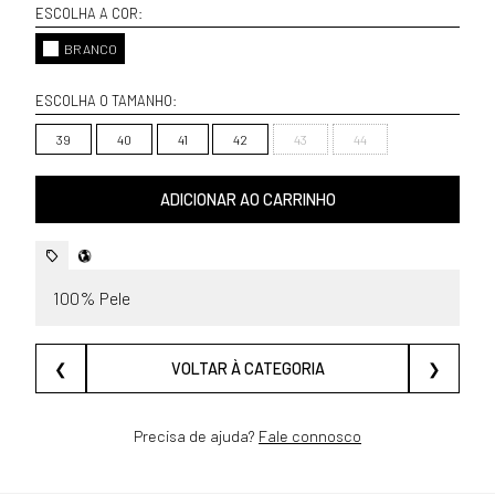
ESCOLHA A COR:
BRANCO
ESCOLHA O TAMANHO:
39
40
41
42
43
44
ADICIONAR AO CARRINHO
100% Pele
❮
VOLTAR À CATEGORIA
❯
Precisa de ajuda?
Fale connosco