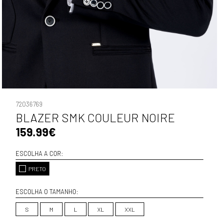
72036769
BLAZER SMK COULEUR NOIRE
159.99€
ESCOLHA A COR:
PRETO
ESCOLHA O TAMANHO:
S
M
L
XL
XXL