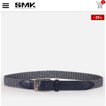
0
- 25
%