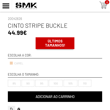
0
20042626
CINTO STRIPE BUCKLE
44.99€
ÚLTIMOS
TAMANHOS!
ESCOLHA A COR:
CAMEL
ESCOLHA O TAMANHO:
85
90
95
100
105
110
ADICIONAR AO CARRINHO