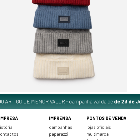
O ARTIGO DE MENOR VALOR - campanha válida de
de 23 de J
EMPRESA
IMPRENSA
PONTOS DE VENDA
istória
campanhas
lojas oficiais
ontactos
paparazzi
multimarca