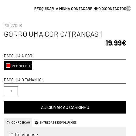
A MINHA CONTA
CARRINHO
(
0
)
CONTACTOS
70022008
GORRO UMA COR C/TRANÇAS 1
19.99€
ESCOLHA A COR:
VERMELHO
ESCOLHA O TAMANHO:
U
ADICIONAR AO CARRINHO
COMPOSIÇÃO
ENTREGAS E DEVOLUÇÕES
100% Viscose