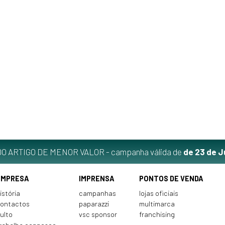
O ARTIGO DE MENOR VALOR - campanha válida de
de 23 de J
EMPRESA
IMPRENSA
PONTOS DE VENDA
istória
campanhas
lojas oficiais
ontactos
paparazzi
multimarca
ulto
vsc sponsor
franchising