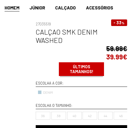
HOMEM
JÚNIOR
CALÇADO
ACESSÓRIOS
- 33
%
27035519
CALÇAO SMK DENIM
WASHED
59.99€
39.99€
ÚLTIMOS
TAMANHOS!
ESCOLHA A COR:
DENIM
ESCOLHA O TAMANHO:
36
38
40
42
44
46