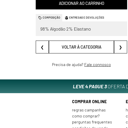
ADICIONAR AO CARRINHO
COMPOSIÇÃO
ENTREGAS E DEVOLUÇÕES
98% Algodão 2% Elastano
❮
VOLTAR À CATEGORIA
❯
Precisa de ajuda?
Fale connosco
LEVE 4 PAGUE 3
OFERTA D
COMPRAR ONLINE
regras campanhas
h
como comprar?
c
perguntas frequentes
c