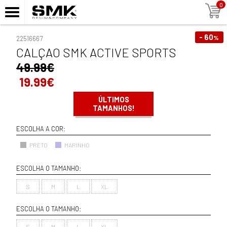
0
- 60
%
22516667
CALÇAO SMK ACTIVE SPORTS
49.99€
19.99€
ÚLTIMOS
TAMANHOS!
ESCOLHA A COR:
PRETO
MARINHO
ESCOLHA O TAMANHO:
S
M
L
XL
ESCOLHA O TAMANHO:
S
M
L
XL