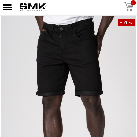
0
- 20
%