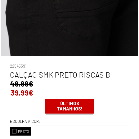
22545591
CALÇAO SMK PRETO RISCAS B
49.99€
39.99€
ÚLTIMOS
TAMANHOS!
ESCOLHA A COR:
PRETO