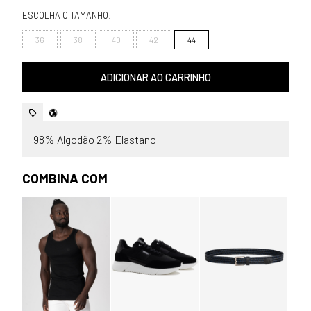
ESCOLHA O TAMANHO:
36
38
40
42
44
ADICIONAR AO CARRINHO
98% Algodão 2% Elastano
COMBINA COM