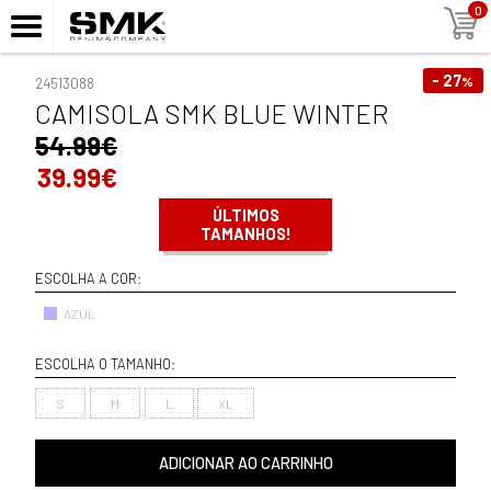
0
- 27
%
24513088
CAMISOLA SMK BLUE WINTER
54.99€
39.99€
ÚLTIMOS
TAMANHOS!
ESCOLHA A COR:
AZUL
ESCOLHA O TAMANHO:
S
M
L
XL
ADICIONAR AO CARRINHO