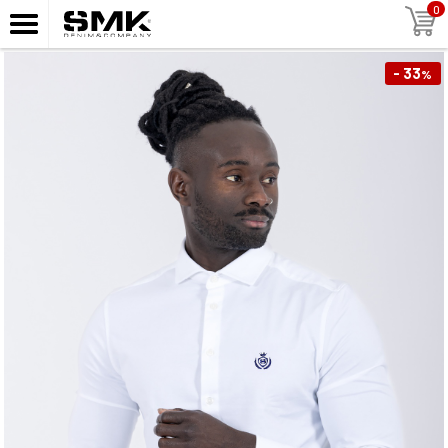
0
- 33
%