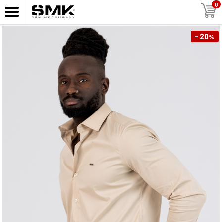
0
- 20
%