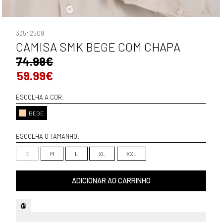
33542509
CAMISA SMK BEGE COM CHAPA
74.99€
59.99€
ESCOLHA A COR:
BEGE
ESCOLHA O TAMANHO:
S
M
L
XL
XXL
ADICIONAR AO CARRINHO