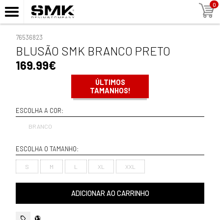
0
76536823
BLUSÃO SMK BRANCO PRETO
169.99€
ÚLTIMOS
TAMANHOS!
ESCOLHA A COR:
BRANCO
ESCOLHA O TAMANHO:
S
M
L
XL
XXL
ADICIONAR AO CARRINHO