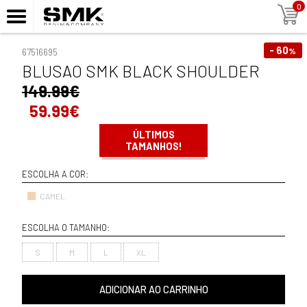
0
- 60
%
67516695
BLUSAO SMK BLACK SHOULDER
149.99€
59.99€
ÚLTIMOS
TAMANHOS!
ESCOLHA A COR:
CAMEL
ESCOLHA O TAMANHO:
S
M
L
XL
ADICIONAR AO CARRINHO