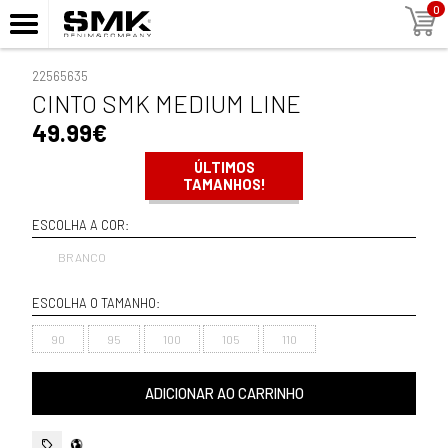
0
22565635
CINTO SMK MEDIUM LINE
49.99€
ÚLTIMOS
TAMANHOS!
ESCOLHA A COR:
BRANCO
ESCOLHA O TAMANHO:
90
95
100
105
110
ADICIONAR AO CARRINHO