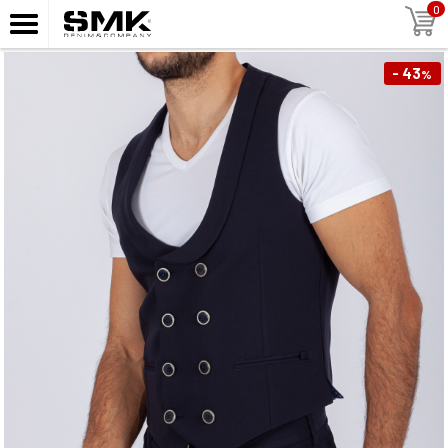
0
- 43
%