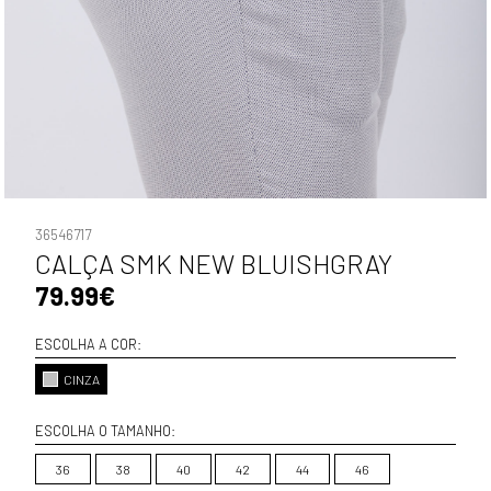
36546717
CALÇA SMK NEW BLUISHGRAY
79.99€
ESCOLHA A COR:
CINZA
ESCOLHA O TAMANHO:
36
38
40
42
44
46