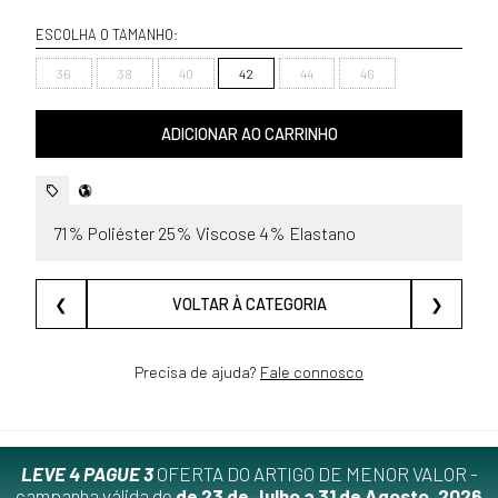
ESCOLHA O TAMANHO:
36
38
40
42
44
46
ADICIONAR AO CARRINHO
71% Poliéster 25% Viscose 4% Elastano
❮
VOLTAR À CATEGORIA
❯
Precisa de ajuda?
Fale connosco
LEVE 4 PAGUE 3
OFERTA DO ARTIGO DE MENOR VALOR -
campanha válida de
de 23 de Julho a 31 de Agosto, 2026