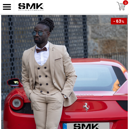
0
- 63
%