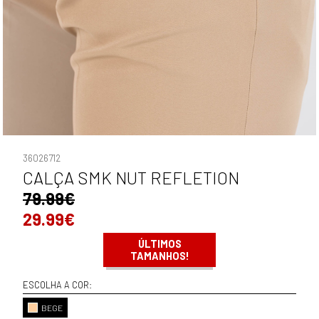
36026712
CALÇA SMK NUT REFLETION
79.99€
29.99€
ÚLTIMOS
TAMANHOS!
ESCOLHA A COR:
BEGE