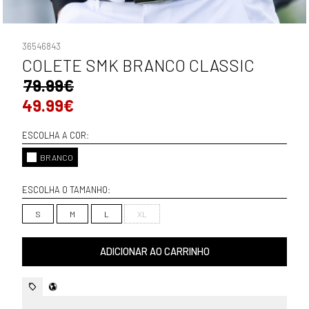
36546843
COLETE SMK BRANCO CLASSIC
79.99€
49.99€
ESCOLHA A COR:
BRANCO
ESCOLHA O TAMANHO:
S
M
L
XL
ADICIONAR AO CARRINHO