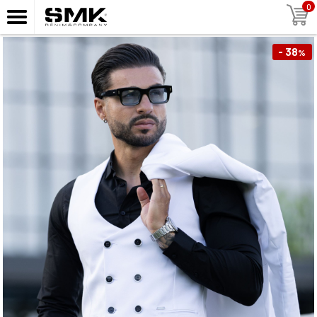
0
- 38
%