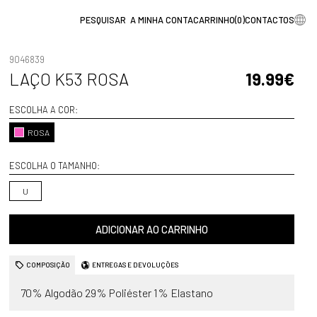
A MINHA CONTA
CARRINHO
(
0
)
CONTACTOS
9046839
LAÇO K53 ROSA
19.99€
ESCOLHA A COR:
ROSA
ESCOLHA O TAMANHO:
U
ADICIONAR AO CARRINHO
COMPOSIÇÃO
ENTREGAS E DEVOLUÇÕES
70% Algodão 29% Poliéster 1% Elastano