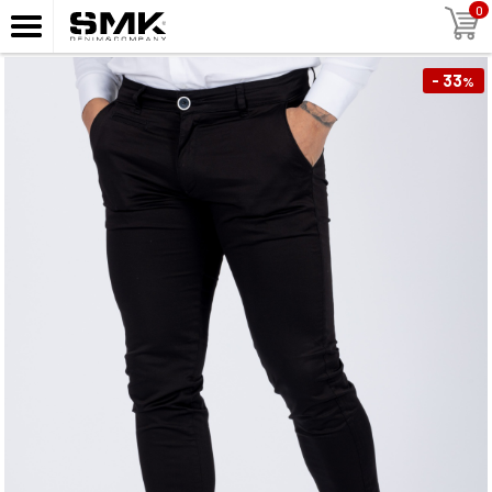
0
- 33
%