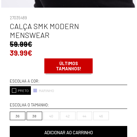
27035489
CALÇA SMK MODERN
MENSWEAR
59.99€
39.99€
ÚLTIMOS
TAMANHOS!
ESCOLHA A COR:
PRETO
MARINHO
ESCOLHA O TAMANHO:
36
38
40
42
44
46
ADICIONAR AO CARRINHO